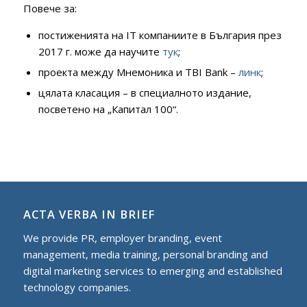
Повече за:
постиженията на IT компаниите в България през
2017 г. може да научите
тук
;
проекта между Мнемоника и TBI Bank –
линк
;
цялата класация – в специалното издание,
посветено на „Капитал 100“.
ACTA VERBA IN BRIEF
We provide PR, employer branding, event
management, media training, personal branding and
digital marketing services to еmerging and established
technology companies.