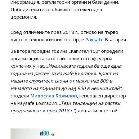
информация, регулаторни органи и бази данни.
Победителите се обявяват на ежегодна
церемония.
Сред отличените през 2018 г., отново на първо
място в технологичния сектор, е
Paysafe
България.
За втора поредна година „Капитал 100“ определи
организацията като най-голямата софтуерна
компания у нас.
„Изминалата година бе още една
година на растеж за Paysafe България. Броят на
нашите служители скочи от малко над 800 в
началото на годината до над 900 в нейния край“
,
сподели
Мирослав Божилов
, генерален директор
на Paysafe България.
„Тези тенденции на растеж
продължават и през 2018 г.“
, допълни още той.