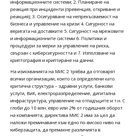
информационните системи; 2. Планиране на
реакция при инциденти (превенция, откриване и
реакция); 3. Осигуряване на непрекъсваемост на
бизнеса и управление на кризи 4. Сигурност на
веригата на доставките 5. Сигурност на мрежовите
и информационните системи 6. Политики и
процедури за мерки за управление на риска,
свързан с киберсигурността и 7. Използване на
криптография и криптиране на данни.
На изискванията на МИС 2 трябва да отговарят
всички организации, които са определени като
критична структура – здравни услуги, банкови
услуги, ВиК, електроразпределение, дигитална
инфраструктура, управление на отпадъците и т.н. С
глоби до 10 млн. евро или 2% от годишния оборот
на компанията, директива МИС 2 има за цел да
наложи преминаване към едно по-високо ниво на
киберзащита, да премахне различията в