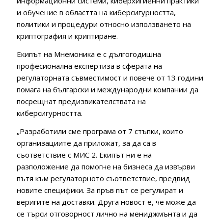
информационни системи, киберхигиенни практики
и обучение в областта на киберсигурността,
политики и процедури относно използването на
криптография и криптиране.
Екипът на Мнемоника е с дългогодишна
професионална експертиза в сферата на
регулаторната съвместимост и повече от 13 години
помага на български и международни компании да
посрещнат предизвикателствата на
киберсигурността.
„Разработили сме програма от 7 стъпки, които
организациите да приложат, за да са в
съответствие с МИС 2. Екипът ни е на
разположение да помогне на бизнеса да извърви
пътя към регулаторното съответствие, предвид
новите специфики. За пръв път се регулират и
веригите на доставки. Друга новост е, че може да
се търси отговорност лично на мениджмънта и да