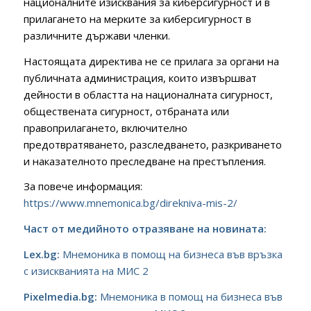
националните изисквания за киберсигурност и в
прилагането на мерките за киберсигурност в
различните държави членки.
Настоящата директива не се прилага за органи на
публичната администрация, които извършват
дейности в областта на националната сигурност,
обществената сигурност, отбраната или
правоприлагането, включително
предотвратяването, разследването, разкриването
и наказателното преследване на престъпления.
За повече информация:
https://www.mnemonica.bg/direkniva-mis-2/
Част от медийното отразяване на новината:
Lex.bg:
Мнемоника в помощ на бизнеса във връзка
с изискванията на МИС 2
Pixelmedia.bg:
Мнемоника в помощ на бизнеса във