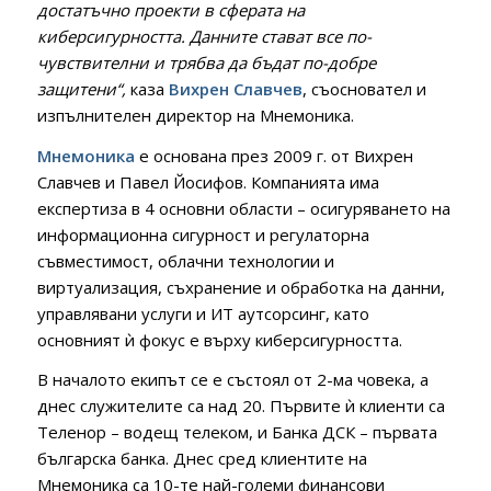
достатъчно проекти в сфера
та на
киберсигурността. Данните стават все по-
чувствителни и трябва да бъдат по-добре
защитени“,
каза
Вихрен Славчев
, съосновател и
изпълнителен директор на Мнемоника.
Мнемоника
е основана през 2009 г. от Вихрен
Славчев и Павел Йосифов. Компанията има
експертиза в 4 основни области – осигуряването на
информационна сигурност и регулаторна
съвместимост, облачни технологии и
виртуализация, съхранение и обработка на данни,
управлявани услуги и ИТ аутсорсинг, като
основният ѝ фокус е върху киберсигурността.
В началото екипът се е състоял от 2-ма човека, а
днес служителите са над 20. Първите ѝ клиенти са
Теленор – водещ телеком, и Банка ДСК – първата
българска банка. Днес сред клиентите на
Мнемоника са 10-те най-големи финансови