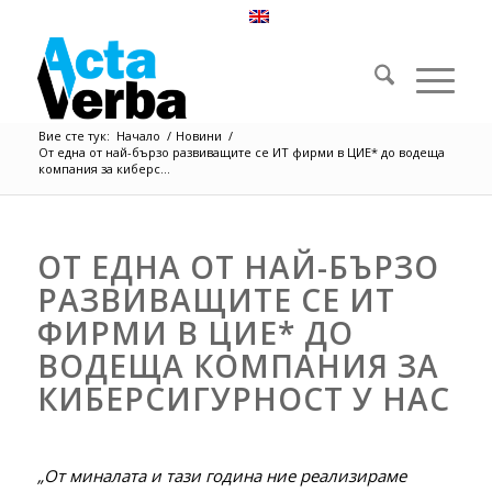
Вие сте тук:
Начало
/
Новини
/
От една от най-бързо развиващите се ИТ фирми в ЦИЕ* до водеща
компания за киберс...
ОТ ЕДНА ОТ НАЙ-БЪРЗО
РАЗВИВАЩИТЕ СЕ ИТ
ФИРМИ В ЦИЕ* ДО
ВОДЕЩА КОМПАНИЯ ЗА
КИБЕРСИГУРНОСТ У НАС
„От миналата и тази година ние реализираме