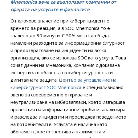
Mnemonica
вече се възползват компании от
сферата на услугите и финансите
От ключово значение при киберинцидент е
времето за реакция, а в SOC Mnemonica то е
свалено до 30 минути. С 50% могат да бъдат
намалени разходите за информационна сигурност
и предотвратяване на инциденти на всяка
организация, ако се използва SOC като услуга. Това
сочат данни на Мнемоника, компания с доказана
експертиза в областта на киберсигурността и
дигиталната защита.
Център за управление на
киберсигурност SOC Mnemonica
е специализирано
звено за своевременно откриване и
неутрализиране на киберзаплахи, което извършва
превенция на информационни пробиви, анализира
и разследва инциденти и проследява поведението
на потребителите. Услугата е налична като
абонамент, което спестява ангажимента и