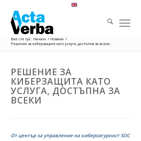
Вие сте тук:
Начало
/
Новини
/
Решение за киберзащита като услуга, достъпна за всеки...
РЕШЕНИЕ ЗА
КИБЕРЗАЩИТА КАТО
УСЛУГА, ДОСТЪПНА ЗА
ВСЕКИ
От център за управление на киберсигурност
SOC