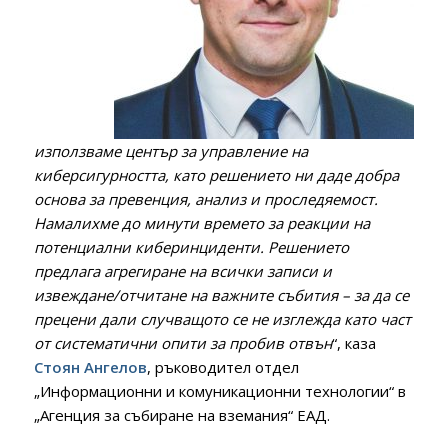
използваме център за управление на
киберсигурността, като решението ни даде добра
основа за превенция, анализ и проследяемост.
Намалихме до минути времето за реакции на
потенциални киберинциденти. Решението
предлага агрегиране на всички записи и
извеждане/отчитане на важните събития – за да се
прецени дали случващото се не изглежда като част
от систематични опити за пробив отвън
“, каза
Стоян Ангелов
, ръководител отдел
„Информационни и комуникационни технологии“ в
„Агенция за събиране на вземания“ ЕАД.